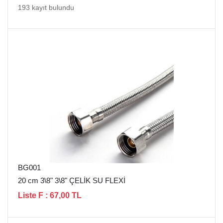
193 kayıt bulundu
BG001
20 cm 3\8" 3\8" ÇELİK SU FLEXİ
Liste F : 67,00 TL