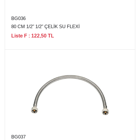
BG036
80 CM 1/2" 1/2" ÇELİK SU FLEXİ
Liste F : 122,50 TL
BG037