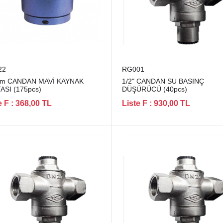
22
RG001
mm CANDAN MAVİ KAYNAK
1/2" CANDAN SU BASINÇ
ASI (175pcs)
DÜŞÜRÜCÜ (40pcs)
e F : 368,00 TL
Liste F : 930,00 TL