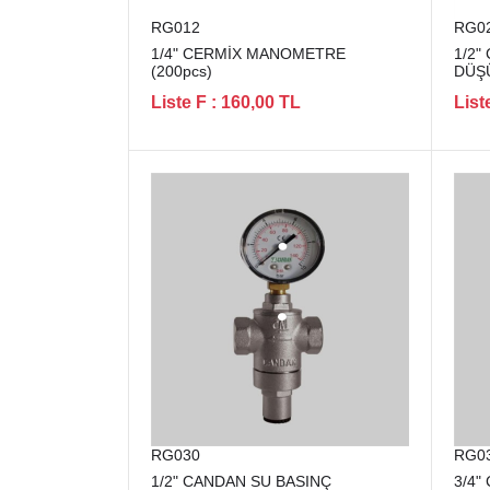
RG012
RG0
1/4" CERMİX MANOMETRE
1/2"
(200pcs)
DÜŞ
Liste F : 160,00 TL
List
RG030
RG0
1/2" CANDAN SU BASINÇ
3/4"