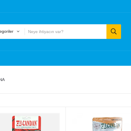
goriler
NA