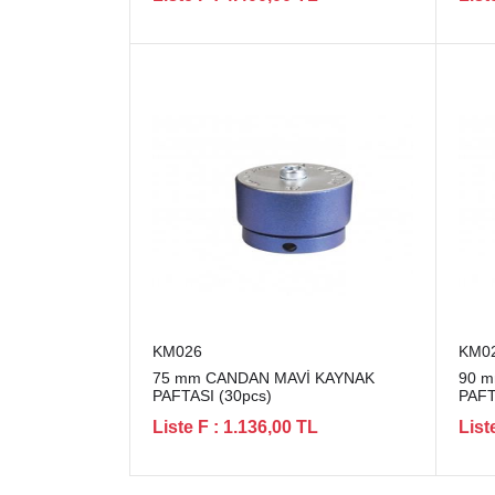
KM026
KM0
75 mm CANDAN MAVİ KAYNAK
90 
PAFTASI (30pcs)
PAFT
Liste F : 1.136,00 TL
List