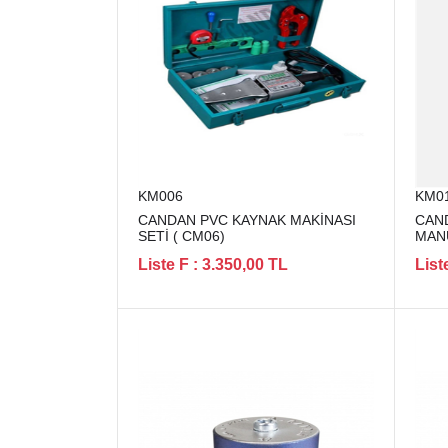
KM006
KM0
CANDAN PVC KAYNAK MAKİNASI
CAN
SETİ ( CM06)
MANU
Liste F : 3.350,00 TL
List