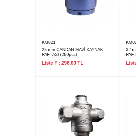
KM021
KM0
25 mm CANDAN MAVİ KAYNAK
32 
PAFTASI (250pcs)
PAFT
Liste F : 296,00 TL
List