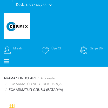
Döviz:
USD : 46,788
Misafir
Üye Ol
Girişe Dön
ARAMA SONUÇLARI
Anasayfa
ECA ARMATÜR VE YEDEK PARÇA
ECA ARMATÜR GRUBU (BATARYA)