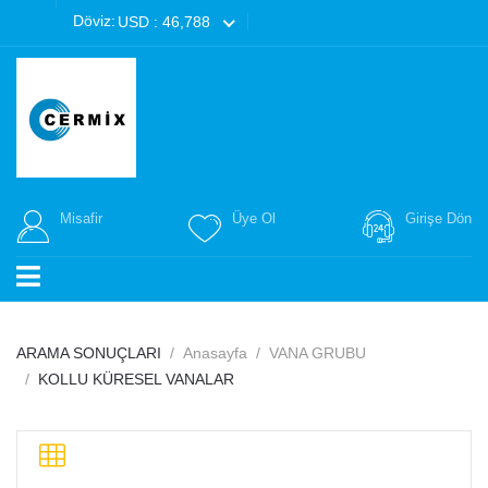
Döviz:
USD : 46,788
Misafir
Üye Ol
Girişe Dön
ARAMA SONUÇLARI
Anasayfa
VANA GRUBU
KOLLU KÜRESEL VANALAR