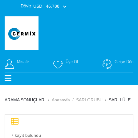
Döviz:
USD : 46,788
Misafir
Üye Ol
Girişe Dön
ARAMA SONUÇLARI
Anasayfa
SARI GRUBU
SARI LÜLE
7 kayıt bulundu